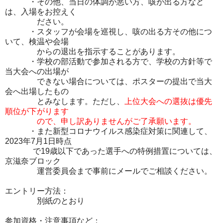
・その他、当日の体調が悪い方、咳が出る方など
は、入場をお控えく
ださい。
・スタッフが会場を巡視し、咳の出る方その他につ
いて、検温や会場
からの退出を指示することがあります。
・学校の部活動で参加される方で、学校の方針等で
当大会への出場が
できない場合については、ポスターの提出で当大
会へ出場したもの
とみなします。ただし、
上位大会への選抜は優先
順位が下がります
ので、申し訳ありませんがご了承願います。
・また新型コロナウイルス感染症対策に関連して、
2023年7月1日時点
で19歳以下であった選手への特例措置については、
京滋奈ブロック
運営委員会まで事前にメールでご相談ください。
エントリー方法：
別紙のとおり
参加資格・注意事項など：