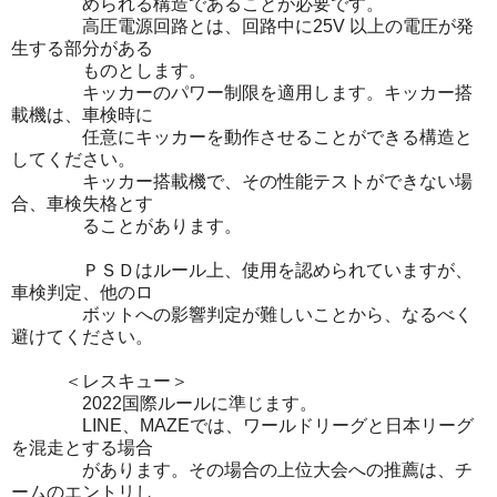
められる構造であることが必要です。
高圧電源回路とは、回路中に25V 以上の電圧が発
生する部分がある
ものとします。
キッカーのパワー制限を適用します。キッカー搭
載機は、車検時に
任意にキッカーを動作させることができる構造と
してください。
キッカー搭載機で、その性能テストができない場
合、車検失格とす
ることがあります。
ＰＳＤはルール上、使用を認められていますが、
車検判定、他のロ
ボットへの影響判定が難しいことから、なるべく
避けてください。
＜レスキュー＞
2022国際ルールに準じます。
LINE、MAZEでは、ワールドリーグと日本リーグ
を混走とする場合
があります。その場合の上位大会への推薦は、チ
ームのエントリし