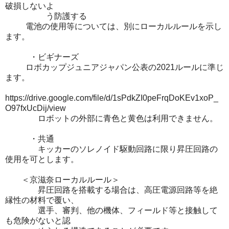
破損しないよ
う防護する
電池の使用等については、別にローカルルールを示し
ます。
・ビギナーズ
ロボカップジュニアジャパン公表の2021ルールに準じ
ます。
https://drive.google.com/file/d/1sPdkZI0peFrqDoKEv1xoP_
O97fxUcDij/view
ロボットの外部に青色と黄色は利用できません。
・共通
キッカーのソレノイド駆動回路に限り昇圧回路の
使用を可とします。
＜京滋奈ローカルルール＞
昇圧回路を搭載する場合は、高圧電源回路等を絶
縁性の材料で覆い、
選手、審判、他の機体、フィールド等と接触して
も危険がないと認