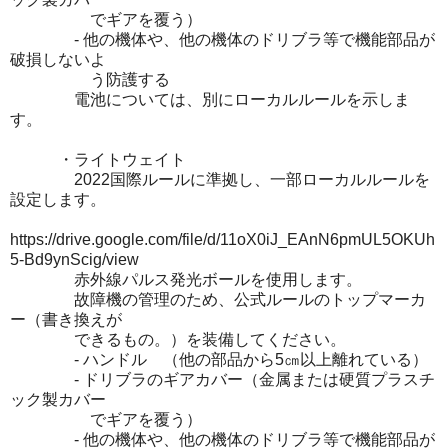
でギアを覆う）
- 他の機体や、他の機体のドリブラ等で機能部品が
破損しないよ
う防護する
電池については、別にローカルルールを示しま
す。
・ライトウェイト
2022国際ルールに準拠し、一部ローカルルールを
設定します。
https://drive.google.com/file/d/11oX0iJ_EAnN6pmUL5OKUh
5-Bd9ynScig/view
赤外線パルス発光ボールを使用します。
故障機の管理のため、公式ルールのトップマーカ
ー（書き換えが
できるもの。）を装備してください。
- ハンドル （他の部品から5㎝以上離れている）
- ドリブラのギアカバー（金属または硬質プラスチ
ック製カバー
でギアを覆う）
- 他の機体や、他の機体のドリブラ等で機能部品が