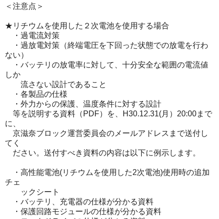
＜注意点＞
★リチウムを使用した２次電池を使用する場合
・過電流対策
・過放電対策（終端電圧を下回った状態での放電を行わ
ない）
・バッテリの放電率に対して、十分安全な範囲の電流値
しか
流さない設計であること
・各製品の仕様
・外力からの保護、温度条件に対する設計
等を説明する資料（PDF）を、H30.12.31(月）20:00まで
に、
京滋奈ブロック運営委員会のメールアドレスまで送付し
てく
ださい。送付すべき資料の内容は以下に例示します。
・高性能電池(リチウムを使用した2次電池)使用時の追加
チェ
ックシート
・バッテリ、充電器の仕様が分かる資料
・保護回路モジュールの仕様が分かる資料