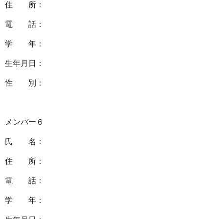
住 所：
電 話：
学 年：
生年月日：
性 別：
メンバー６
氏 名：
住 所：
電 話：
学 年：