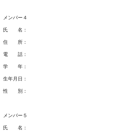
メンバー４
氏 名：
住 所：
電 話：
学 年：
生年月日：
性 別：
メンバー５
氏 名：