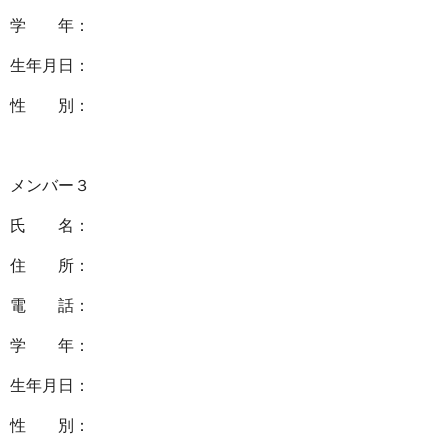
学 年：
生年月日：
性 別：
メンバー３
氏 名：
住 所：
電 話：
学 年：
生年月日：
性 別：