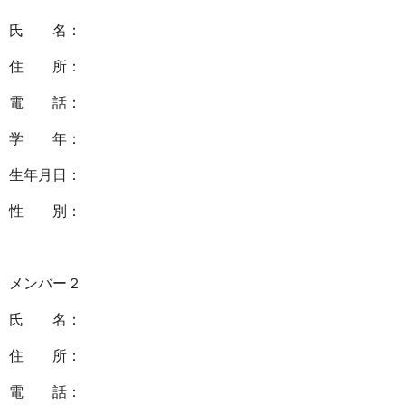
氏 名：
住 所：
電 話：
学 年：
生年月日：
性 別：
メンバー２
氏 名：
住 所：
電 話：