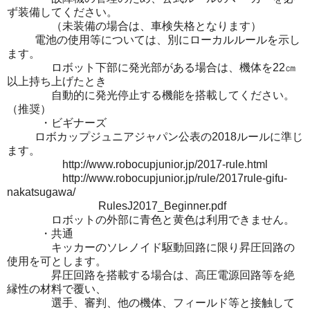
ず装備してください。
（未装備の場合は、車検失格となります）
電池の使用等については、別にローカルルールを示し
ます。
ロボット下部に発光部がある場合は、機体を22㎝
以上持ち上げたとき
自動的に発光停止する機能を搭載してください。
（推奨）
・ビギナーズ
ロボカップジュニアジャパン公表の2018ルールに準じ
ます。
http://www.robocupjunior.jp/2017-rule.html
http://www.robocupjunior.jp/rule/2017rule-gifu-
nakatsugawa/
RulesJ2017_Beginner.pdf
ロボットの外部に青色と黄色は利用できません。
・共通
キッカーのソレノイド駆動回路に限り昇圧回路の
使用を可とします。
昇圧回路を搭載する場合は、高圧電源回路等を絶
縁性の材料で覆い、
選手、審判、他の機体、フィールド等と接触して