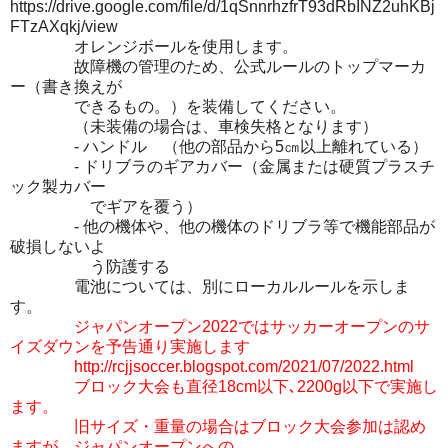
https://drive.google.com/file/d/1qSnnrhzfrT93dRbINZ2uhKBj
FTzAXqkj/view
オレンジボールを使用します。
故障機の管理のため、公式ルールのトップマーカ
ー（書き換えが
できるもの。）を装備してください。
（未装備の場合は、車検失格となります）
- ハンドル （他の部品から5㎝以上離れている）
- ドリブラのギアカバー（金属または硬質プラスチ
ック製カバー
でギアを覆う）
- 他の機体や、他の機体のドリブラ等で機能部品が
破損しないよ
う防護する
電池については、別にローカルルールを示しま
す。
ジャパンオープン2022ではサッカーオープンのサ
イズダウンを予告通り実施します
http://rcjjsoccer.blogspot.com/2021/07/2022.html
ブロック大会も直径18cm以下､2200g以下で実施し
ます。
旧サイズ・重量の場合はブロック大会参加は認め
ますが、ジャパンオープンへの