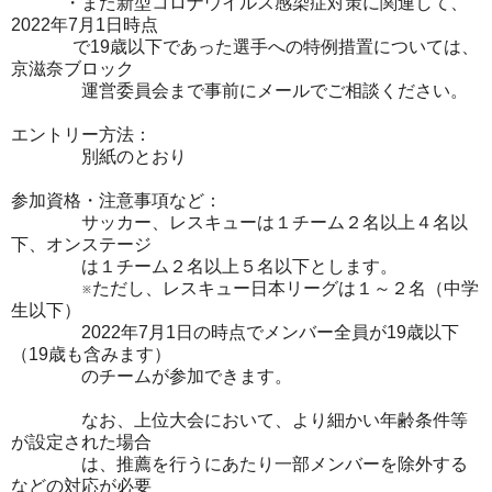
・また新型コロナウイルス感染症対策に関連して、
2022年7月1日時点
で19歳以下であった選手への特例措置については、
京滋奈ブロック
運営委員会まで事前にメールでご相談ください。
エントリー方法：
別紙のとおり
参加資格・注意事項など：
サッカー、レスキューは１チーム２名以上４名以
下、オンステージ
は１チーム２名以上５名以下とします。
※ただし、レスキュー日本リーグは１～２名（中学
生以下）
2022年7月1日の時点でメンバー全員が19歳以下
（19歳も含みます）
のチームが参加できます。
なお、上位大会において、より細かい年齢条件等
が設定された場合
は、推薦を行うにあたり一部メンバーを除外する
などの対応が必要