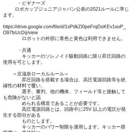
・ビギナーズ
ロボカップジュニアジャパン公表の2021ルールに準じ
ます。
https://drive.google.com/file/d/1sPdkZI0peFrqDoKEv1xoP_
O97fxUcDij/view
ロボットの外部に青色と黄色は利用できません。
・共通
キッカーのソレノイド駆動回路に限り昇圧回路の
使用を可とします。
＜京滋奈ローカルルール＞
昇圧回路を搭載する場合は、高圧電源回路等を絶
縁性の材料で覆い、
選手、審判、他の機体、フィールド等と接触して
も危険がないと認
められる構造であることが必要です。
高圧電源回路とは、回路中に25V 以上の電圧が発
生する部分がある
ものとします。
キッカーのパワー制限を適用します。キッカー搭