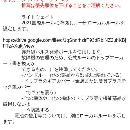
推薦は優先順位を下げることをご理解ください。
・ライトウェイト
2021国際ルールに準拠し、一部ローカルルールを
設定します。
https://drive.google.com/file/d/1qSnnrhzfrT93dRbINZ2uhKBj
FTzAXqkj/view
赤外線パルス発光ボールを使用します。
故障機の管理のため、公式ルールのトップマーカ
ー（書き換えが
できるもの。）を装備してください。
- ハンドル （他の部品から5㎝以上離れている）
- ドリブラのギアカバー（金属または硬質プラスチ
ック製カバー
でギアを覆う）
- 他の機体や、他の機体のドリブラ等で機能部品が
破損しないよ
う防護する
電池の使用等については、別にローカルルールを示し
ます。