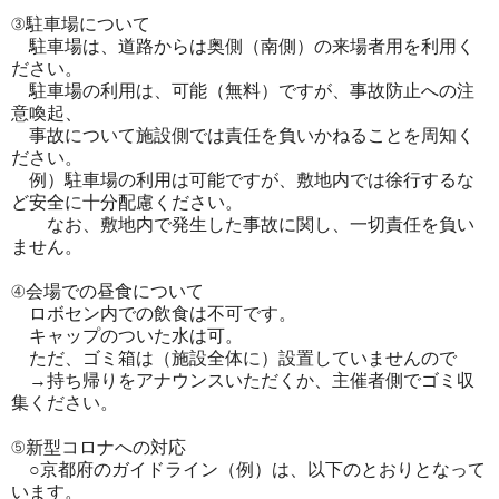
③駐車場について
駐車場は、道路からは奥側（南側）の来場者用を利用く
ださい。
駐車場の利用は、可能（無料）ですが、事故防止への注
意喚起、
事故について施設側では責任を負いかねることを周知く
ださい。
例）駐車場の利用は可能ですが、敷地内では徐行するな
ど安全に十分配慮ください。
なお、敷地内で発生した事故に関し、一切責任を負い
ません。
④会場での昼食について
ロボセン内での飲食は不可です。
キャップのついた水は可。
ただ、ゴミ箱は（施設全体に）設置していませんので
→持ち帰りをアナウンスいただくか、主催者側でゴミ収
集ください。
⑤新型コロナへの対応
○京都府のガイドライン（例）は、以下のとおりとなって
います。