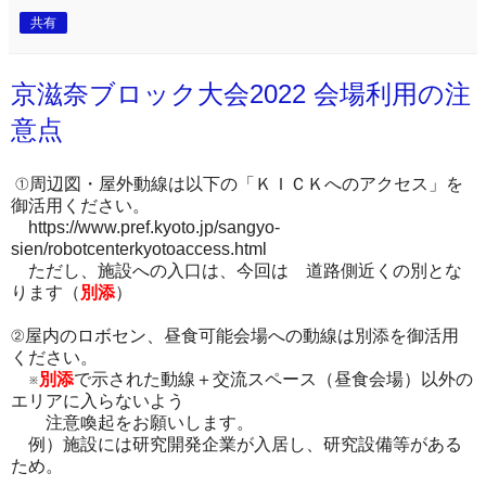
共有
京滋奈ブロック大会2022 会場利用の注
意点
①周辺図・屋外動線は以下の「ＫＩＣＫへのアクセス」を
御活用ください。
https://www.pref.kyoto.jp/sangyo-
sien/robotcenterkyotoaccess.html
ただし、施設への入口は、今回は 道路側近くの別とな
ります（
別添
）
②屋内のロボセン、昼食可能会場への動線は別添を御活用
ください。
※
別添
で示された動線＋交流スペース（昼食会場）以外の
エリアに入らないよう
注意喚起をお願いします。
例）施設には研究開発企業が入居し、研究設備等がある
ため。